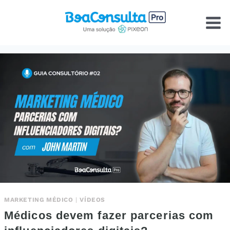
Pular
para
o
Conteúdo
MARKETING MÉDICO
|
VÍDEOS
Médicos devem fazer parcerias com