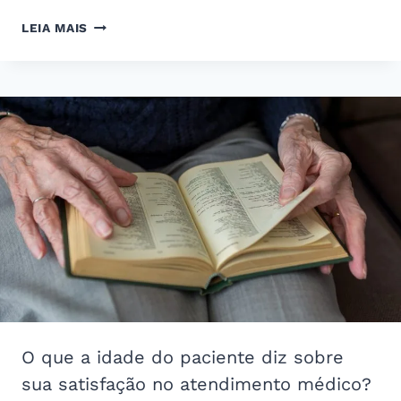
COMO
LEIA MAIS
ESTÁ
O
FATOR
IDADE
X
SATISFAÇÃO
NA
SUA
CLÍNICA?
O que a idade do paciente diz sobre
sua satisfação no atendimento médico?