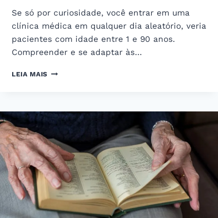
Se só por curiosidade, você entrar em uma
clínica médica em qualquer dia aleatório, veria
pacientes com idade entre 1 e 90 anos.
Compreender e se adaptar às…
O
LEIA MAIS
QUE
A
IDADE
DO
PACIENTE
DIZ
SOBRE
SUA
SATISFAÇÃO
NO
ATENDIMENTO
MÉDICO?