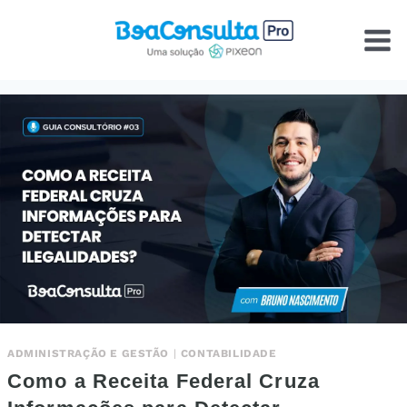
Pular
para
o
Conteúdo
ADMINISTRAÇÃO E GESTÃO
|
CONTABILIDADE
Como a Receita Federal Cruza