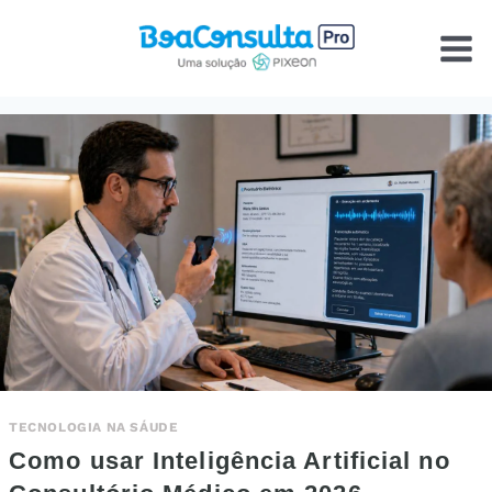
Pular
para
o
Conteúdo
TECNOLOGIA NA SÁUDE
Como usar Inteligência Artificial no