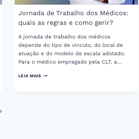
Jornada de Trabalho dos Médicos:
quais as regras e como gerir?
A jornada de trabalho dos médicos
depende do tipo de vínculo, do local de
atuação e do modelo de escala adotado.
Para o médico empregado pela CLT, a…
JORNADA
LEIA MAIS
DE
TRABALHO
DOS
MÉDICOS:
QUAIS
Página
AS
REGRAS
Seguinte
E
COMO