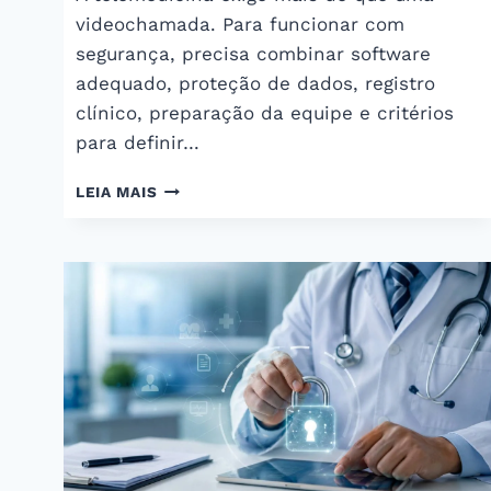
videochamada. Para funcionar com
segurança, precisa combinar software
adequado, proteção de dados, registro
clínico, preparação da equipe e critérios
para definir…
TELEMEDICINA:
LEIA MAIS
OS
SOFTWARES
E
PRÁTICAS
QUE
TODA
CLÍNICA
MÉDICA
PRECISA
CONHECER