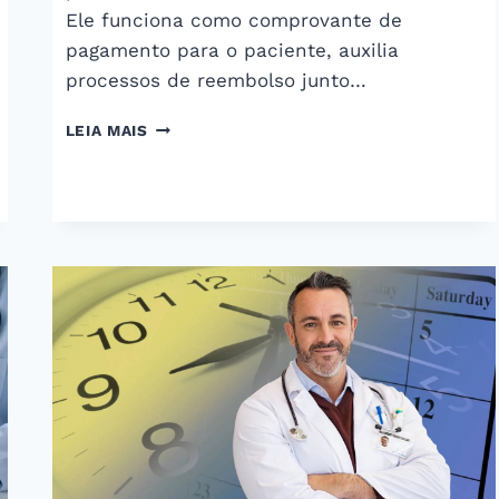
Ele funciona como comprovante de
pagamento para o paciente, auxilia
processos de reembolso junto…
RECIBO
LEIA MAIS
MÉDICO:
QUAL
A
SUA
FUNÇÃO
E
COMO
EMITIR?