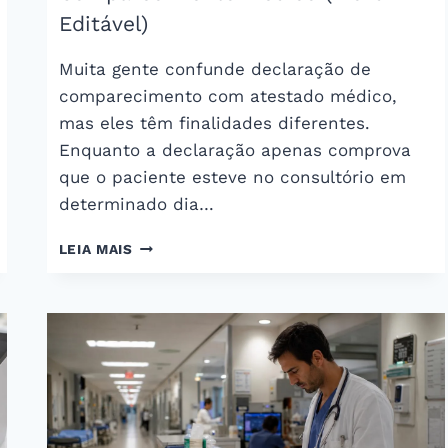
Editável)
Muita gente confunde declaração de
comparecimento com atestado médico,
mas eles têm finalidades diferentes.
Enquanto a declaração apenas comprova
que o paciente esteve no consultório em
determinado dia…
MODELO
LEIA MAIS
DE
DECLARAÇÃO
DE
COMPARECIMENTO
MÉDICO
(WORD
EDITÁVEL)