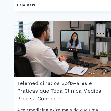
CONCURSO
LEIA MAIS
MÉDICO:
OS
PRINCIPAIS
NO
BRASIL
E
COMO
SE
PREPARAR
Telemedicina: os Softwares e
Práticas que Toda Clínica Médica
Precisa Conhecer
A telemedicina exige mais do que uma