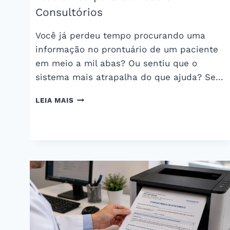
Consultórios
Você já perdeu tempo procurando uma
informação no prontuário de um paciente
em meio a mil abas? Ou sentiu que o
sistema mais atrapalha do que ajuda? Se…
10
LEIA MAIS
MELHORES
SISTEMAS
DE
PRONTUÁRIO
ELETRÔNICO
PARA
CLÍNICAS
E
CONSULTÓRIOS