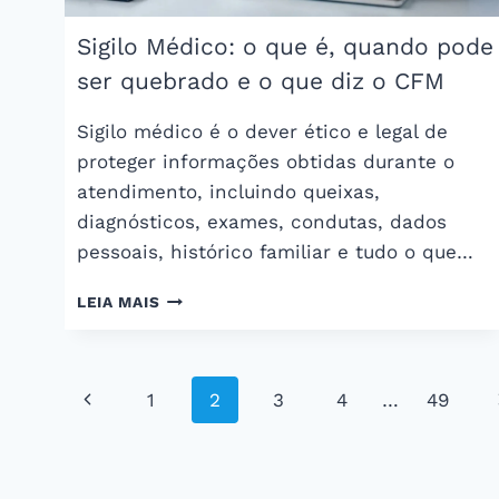
Sigilo Médico: o que é, quando pode
ser quebrado e o que diz o CFM
Sigilo médico é o dever ético e legal de
proteger informações obtidas durante o
atendimento, incluindo queixas,
diagnósticos, exames, condutas, dados
pessoais, histórico familiar e tudo o que…
SIGILO
LEIA MAIS
MÉDICO:
O
QUE
Navegação
É,
Página
1
2
3
4
…
49
QUANDO
da
PODE
Anterior
SER
Página
QUEBRADO